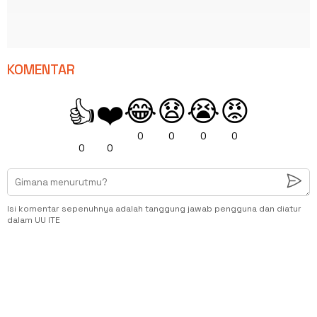
KOMENTAR
😂
😧
😭
😡
👍
❤️
0
0
0
0
0
0
Isi komentar sepenuhnya adalah tanggung jawab pengguna dan diatur
dalam UU ITE