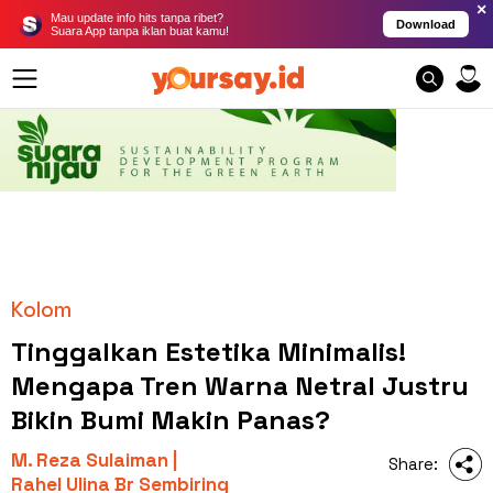
×
Mau update info hits tanpa ribet?
Download
Suara App tanpa iklan buat kamu!
Kolom
Tinggalkan Estetika Minimalis!
Mengapa Tren Warna Netral Justru
Bikin Bumi Makin Panas?
M. Reza Sulaiman |
Share:
Rahel Ulina Br Sembiring