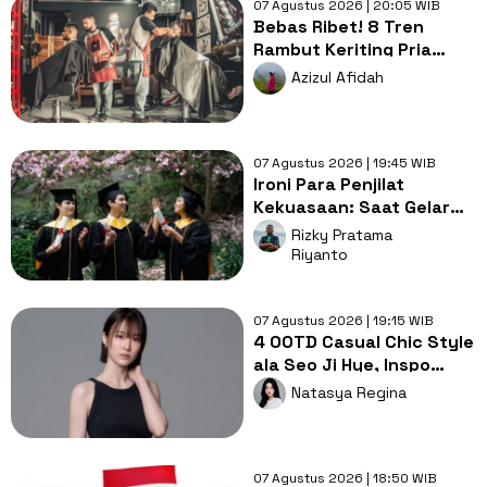
07 Agustus 2026 | 20:05 WIB
Bebas Ribet! 8 Tren
Rambut Keriting Pria
untuk Wajah Kotak yang
Azizul Afidah
Gampang Ditata
07 Agustus 2026 | 19:45 WIB
Ironi Para Penjilat
Kekuasaan: Saat Gelar
Akademis Kalah oleh
Rizky Pratama
Mental ABS
Riyanto
07 Agustus 2026 | 19:15 WIB
4 OOTD Casual Chic Style
ala Seo Ji Hye, Inspo
Gaya Ngampus Sampai
Natasya Regina
Ngantor!
07 Agustus 2026 | 18:50 WIB