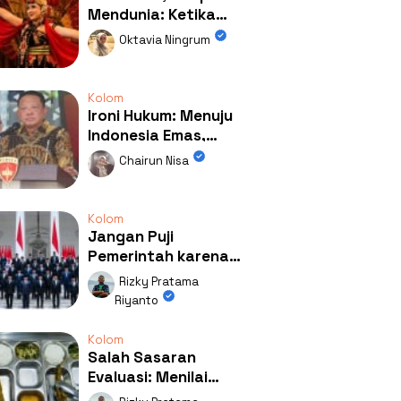
Mendunia: Ketika
Kolaborasi
Oktavia Ningrum
Mengubah Wajah
Kemiren
Kolom
Ironi Hukum: Menuju
Indonesia Emas,
Ternyata Emasnya
Chairun Nisa
Ada di Rumah Febrie!
Kolom
Jangan Puji
Pemerintah karena
Kerja: Mengapa
Rizky Pratama
Publik Begitu Mudah
Riyanto
Terpesona?
Kolom
Salah Sasaran
Evaluasi: Menilai
Program MBG Lewat