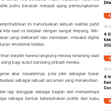
Dil
publik justru berubah menjadi ajang pembungkaman
mprihatinkan ini menunjukkan sebuah realitas pahit
05 A
 kita saat ini berjalan dengan sangat timpang. Alih-
4 S
san yang deliberatif dan mendalam, interaksi digital
Keb
202
letupan emosional belaka.
nihan berpikir karena langsung merasa terserang saat
 asing bagi sudut pandang pribadi mereka.
05 A
genai akar masalahnya, pola pikir sebagian besar
4 H
perbedaan sebagai sebuah ancaman yang menakutkan.
Kam
Coc
dak lagi dianggap sebagai bagian dari memperkaya
igai sebagai bentuk keberpihakan politik dari kubu