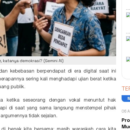
, katanya demokrasi? (Gemini AI)
an kebebasan berpendapat di era digital saat ini
apannya sering kali menghadapi ujian berat ketika
TE
uang publik.
ta ketika seseorang dengan vokal menuntut hak
tapi di saat yang sama langsung menstempel pihak
06 A
argumennya tidak sejalan.
Pro
Mud
di benak kita bersama: masih waraskah cara kita