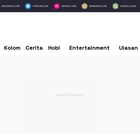
BOLATIMES.COM
HITEKNO.COM
DEWIKU.COM
MOBIMOTO.COM
GUIDEKU.COM
Kolom
Cerita
Hobi
Entertainment
Ulasan