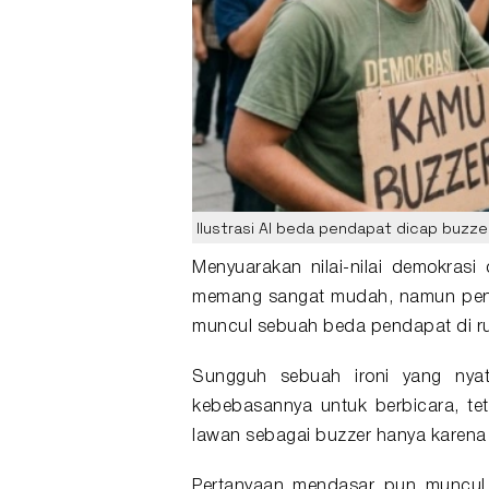
Ilustrasi AI beda pendapat dicap buzzer
Menyuarakan nilai-nilai
demokrasi
d
memang sangat mudah, namun pener
muncul sebuah
beda pendapat
di r
Sungguh sebuah ironi yang nya
kebebasannya untuk berbicara, te
lawan sebagai
buzzer
hanya karena 
Pertanyaan mendasar pun muncul 