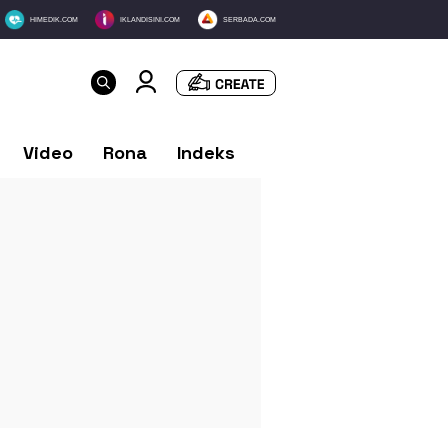
HIMEDIK.COM
IKLANDISINI.COM
SERBADA.COM
Video
Rona
Indeks