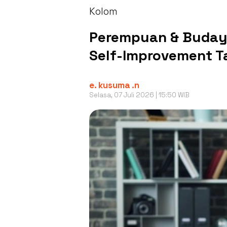
Kolom
Perempuan & Budaya 
Self-Improvement T
e. kusuma .n
Selasa, 07 Juli 2026 | 15:50 WIB