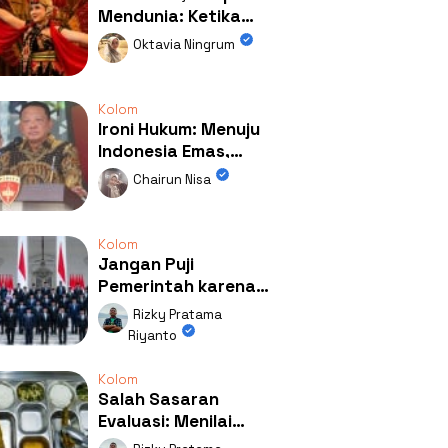
Mendunia: Ketika
Kolaborasi
Oktavia Ningrum
Mengubah Wajah
Kemiren
Kolom
Ironi Hukum: Menuju
Indonesia Emas,
Ternyata Emasnya
Chairun Nisa
Ada di Rumah Febrie!
Kolom
Jangan Puji
Pemerintah karena
Kerja: Mengapa
Rizky Pratama
Publik Begitu Mudah
Riyanto
Terpesona?
Kolom
Salah Sasaran
Evaluasi: Menilai
Program MBG Lewat