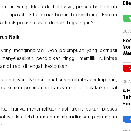
Dil
untutan
yang tidak ada habisnya, proses bertumbuh
Lalu, apakah kita benar-benar berkembang karena
asa tidak pernah cukup di mata lingkungan?
06 A
rus Naik
Boc
Nor
n yang menginspirasi. Ada perempuan yang berhasil
Wa
nyelesaikan pendidikan tinggi, memiliki rutinitas
tampil rapi di tengah kesibukan.
di motivasi. Namun, saat kita melihatnya setiap hari,
06 A
lau semua perempuan harus mampu melakukan hal
4 H
Tah
Pe
 kali hanya menampilkan hasil akhir, bukan proses
ibatnya, kita lebih mudah membandingkan perjuangan
in.