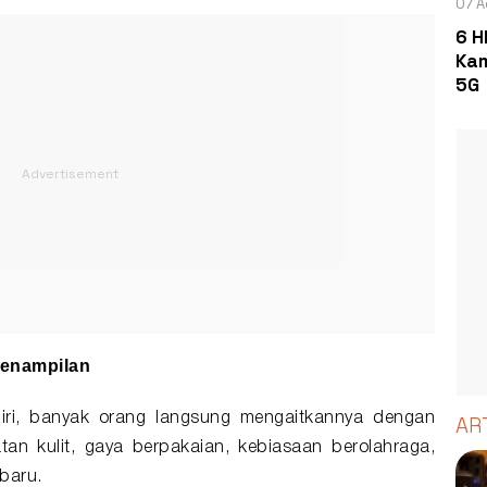
07 A
6 H
Kam
5G
Penampilan
i, banyak orang langsung mengaitkannya dengan
AR
tan kulit, gaya berpakaian, kebiasaan berolahraga,
rbaru.