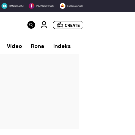
HIMEDIK.COM
IKLANDISINI.COM
SERBADA.COM
Video
Rona
Indeks