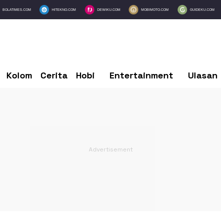
BOLATIMES.COM
HITEKNO.COM
DEWIKU.COM
MOBIMOTO.COM
GUIDEKU.COM
Kolom
Cerita
Hobi
Entertainment
Ulasan