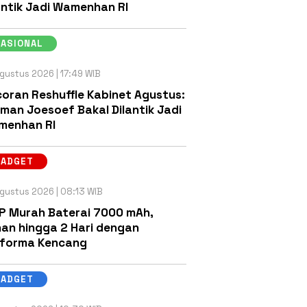
antik Jadi Wamenhan RI
NASIONAL
gustus 2026 | 17:49 WIB
oran Reshuffle Kabinet Agustus:
man Joesoef Bakal Dilantik Jadi
menhan RI
GADGET
gustus 2026 | 08:13 WIB
P Murah Baterai 7000 mAh,
an hingga 2 Hari dengan
rforma Kencang
GADGET