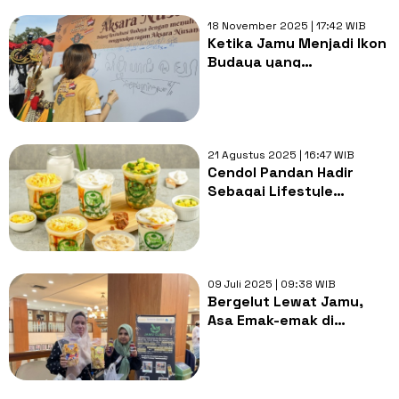
18 November 2025 | 17:42 WIB
Ketika Jamu Menjadi Ikon
Budaya yang
Menghubungkan
Generasi
21 Agustus 2025 | 16:47 WIB
Cendol Pandan Hadir
Sebagai Lifestyle
Minuman Tradisional
Premium Untuk Gaya
Hidup Kekinian
09 Juli 2025 | 09:38 WIB
Bergelut Lewat Jamu,
Asa Emak-emak di
Petamburan Demi UMKM
Naik Kelas