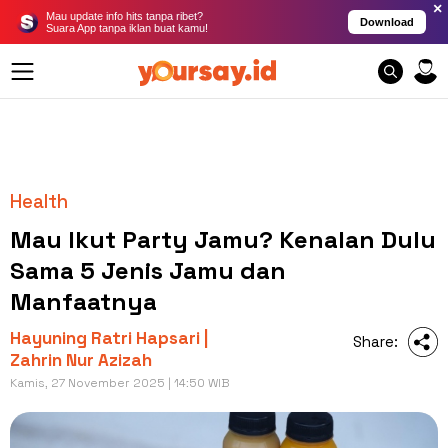
×
Mau update info hits tanpa ribet?
Download
Suara App tanpa iklan buat kamu!
Health
Mau Ikut Party Jamu? Kenalan Dulu
Sama 5 Jenis Jamu dan
Manfaatnya
Hayuning Ratri Hapsari |
Share:
Zahrin Nur Azizah
Kamis, 27 November 2025 | 14:50 WIB