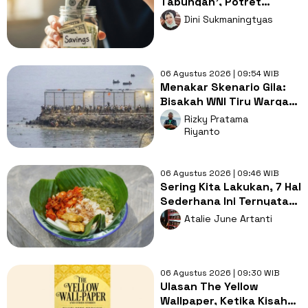
Tabungan', Potret
Rapuhnya Ketahanan
Dini Sukmaningtyas
Kelas Menengah
06 Agustus 2026 | 09:54 WIB
Menakar Skenario Gila:
Bisakah WNI Tiru Warga
Maroko yang Kabur
Rizky Pratama
Lewat Laut?
Riyanto
06 Agustus 2026 | 09:46 WIB
Sering Kita Lakukan, 7 Hal
Sederhana Ini Ternyata
Ciri Khas Orang Indonesia
Atalie June Artanti
Asli
06 Agustus 2026 | 09:30 WIB
Ulasan The Yellow
Wallpaper, Ketika Kisah