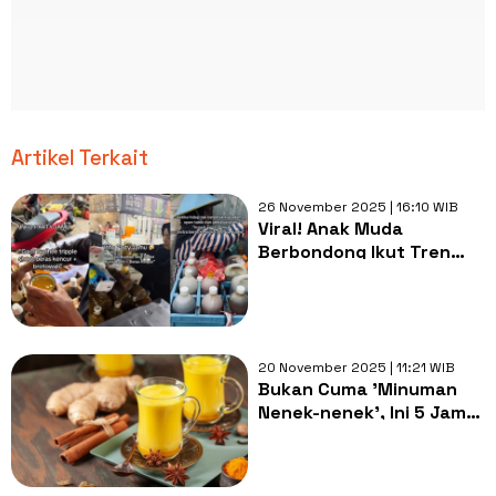
Artikel Terkait
26 November 2025 | 16:10 WIB
Viral! Anak Muda
Berbondong Ikut Tren
'Party Jamu' yang
sedang Naik Daun
20 November 2025 | 11:21 WIB
Bukan Cuma 'Minuman
Nenek-nenek', Ini 5 Jamu
Wajib Coba buat Cewek
Biar Gak Gampang Sakit