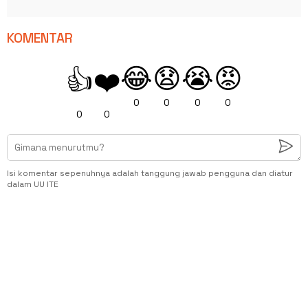
KOMENTAR
😂
😧
😭
😡
👍
❤️
0
0
0
0
0
0
Isi komentar sepenuhnya adalah tanggung jawab pengguna dan diatur
dalam UU ITE