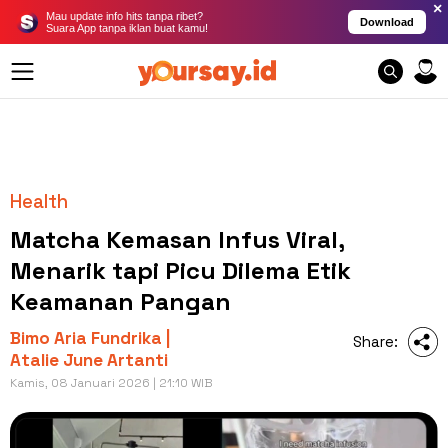
×
Mau update info hits tanpa ribet?
Download
Suara App tanpa iklan buat kamu!
Health
Matcha Kemasan Infus Viral,
Menarik tapi Picu Dilema Etik
Keamanan Pangan
Bimo Aria Fundrika |
Share:
Atalie June Artanti
Kamis, 08 Januari 2026 | 21:10 WIB