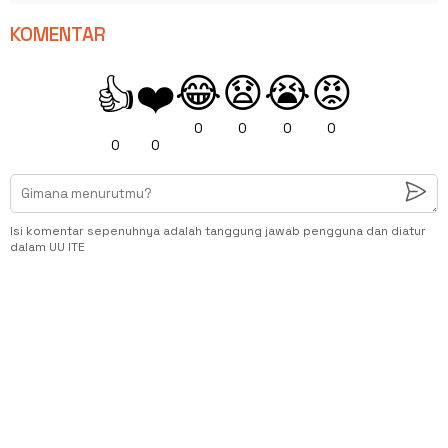
KOMENTAR
😂
😧
😭
😡
👍
❤️
0
0
0
0
0
0
Isi komentar sepenuhnya adalah tanggung jawab pengguna dan diatur
dalam UU ITE