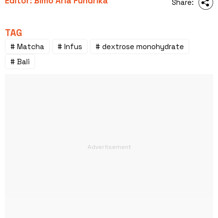
Editor: Bimo Aria Fundrika
Share:
TAG
# Matcha
# Infus
# dextrose monohydrate
# Bali