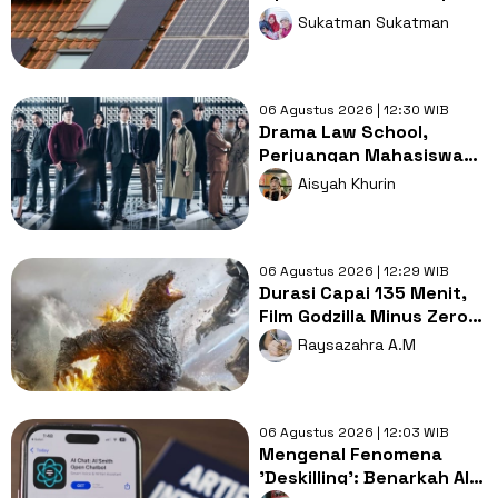
Mangkrak di Atap Masjid
Sukatman Sukatman
06 Agustus 2026 | 12:30 WIB
Drama Law School,
Perjuangan Mahasiswa
Hukum Membongkar
Aisyah Khurin
Misteri Pembunuhan
06 Agustus 2026 | 12:29 WIB
Durasi Capai 135 Menit,
Film Godzilla Minus Zero
Pecahkan Rekor
Raysazahra A.M
Franchise
06 Agustus 2026 | 12:03 WIB
Mengenal Fenomena
'Deskilling': Benarkah AI