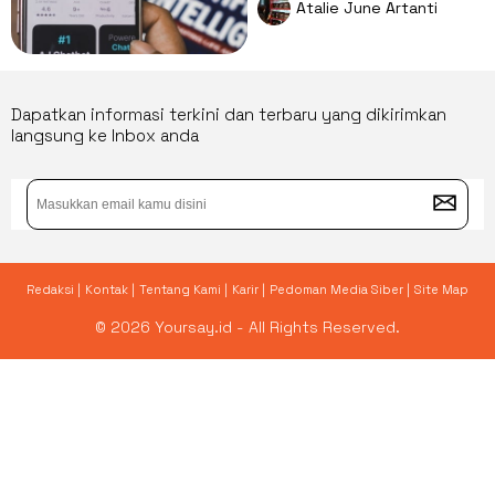
Perlahan Menurunkan
Atalie June Artanti
Keterampilan Berpikir
Manusia?
Dapatkan informasi terkini dan terbaru yang dikirimkan
langsung ke Inbox anda
Redaksi |
Kontak |
Tentang Kami |
Karir |
Pedoman Media Siber |
Site Map
© 2026 Yoursay.id - All Rights Reserved.