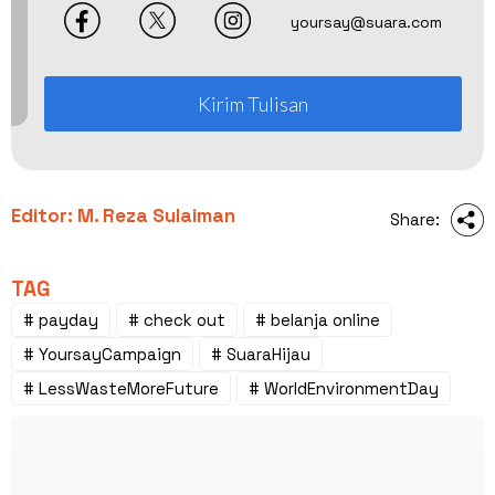
yoursay@suara.com
Kirim Tulisan
Editor: M. Reza Sulaiman
Share:
TAG
# payday
# check out
# belanja online
# YoursayCampaign
# SuaraHijau
# LessWasteMoreFuture
# WorldEnvironmentDay