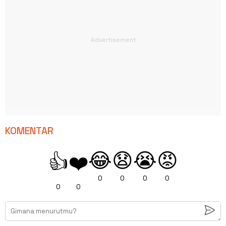
KOMENTAR
😂
😧
😭
😡
👍
❤️
0
0
0
0
0
0