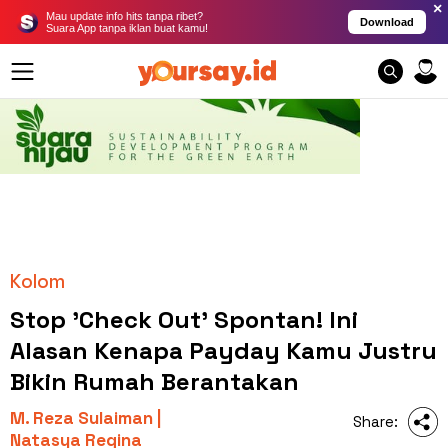
×
Mau update info hits tanpa ribet?
Download
Suara App tanpa iklan buat kamu!
Kolom
Stop 'Check Out' Spontan! Ini
Alasan Kenapa Payday Kamu Justru
Bikin Rumah Berantakan
M. Reza Sulaiman |
Share:
Natasya Regina