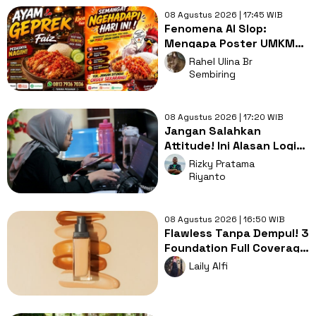
08 Agustus 2026 | 17:45 WIB
Fenomena AI Slop:
Mengapa Poster UMKM
Makin Seragam dan Bikin
Rahel Ulina Br
Kita Bosan?
Sembiring
08 Agustus 2026 | 17:20 WIB
Jangan Salahkan
Attitude! Ini Alasan Logis
Kenapa Gen Z Susah Cari
Rizky Pratama
Kerja
Riyanto
08 Agustus 2026 | 16:50 WIB
Flawless Tanpa Dempul! 3
Foundation Full Coverage
Buat Tutupi Bekas
Laily Alfi
Jerawat