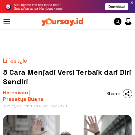
×
Mau update info hits tanpa ribet?
Download
Suara App tanpa iklan buat kamu!
Lifestyle
5 Cara Menjadi Versi Terbaik dari Diri
Sendiri
Hernawan |
Share:
Prasetya Buana
Jum'at, 25 Februari 2022 | 17:37 WIB