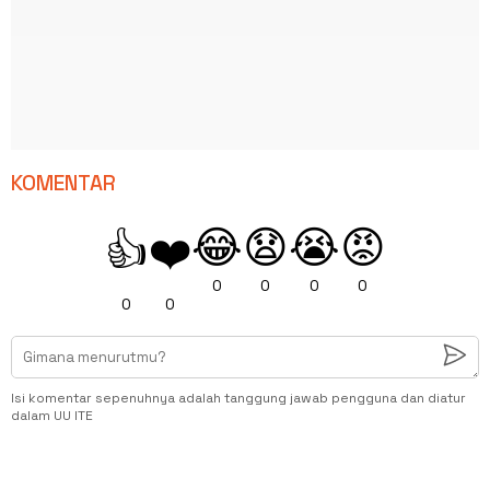
KOMENTAR
😂
😧
😭
😡
👍
❤️
0
0
0
0
0
0
Isi komentar sepenuhnya adalah tanggung jawab pengguna dan diatur
dalam UU ITE