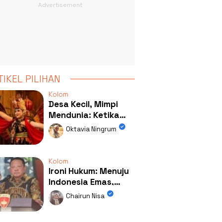
TIKEL PILIHAN
Kolom
Desa Kecil, Mimpi
Mendunia: Ketika
Kolaborasi
Oktavia Ningrum
Mengubah Wajah
Kemiren
Kolom
Ironi Hukum: Menuju
Indonesia Emas,
Ternyata Emasnya
Chairun Nisa
Ada di Rumah Febrie!