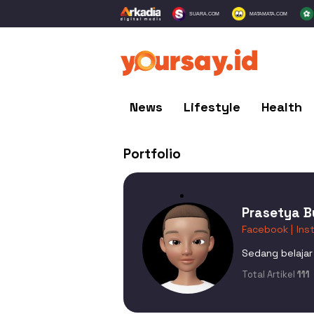
SUARA.COM
MATAMATA.COM
News
Lifestyle
Health
Portfolio
Prasetya 
Facebook |
Ins
Sedang belaja
Total Artikel
111