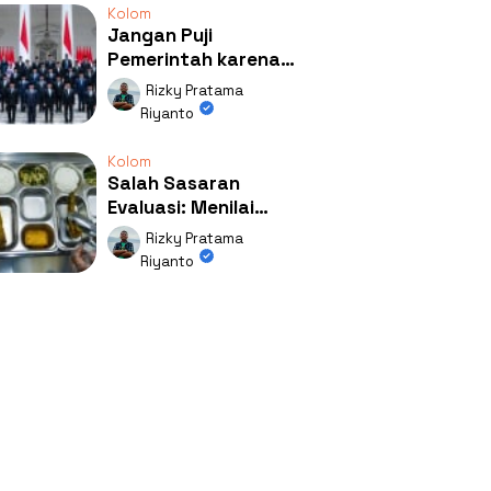
Kolom
Jangan Puji
Pemerintah karena
Kerja: Mengapa
Rizky Pratama
Publik Begitu Mudah
Riyanto
Terpesona?
Kolom
Salah Sasaran
Evaluasi: Menilai
Program MBG Lewat
Rizky Pratama
Respons Anak Itu
Riyanto
Absurd