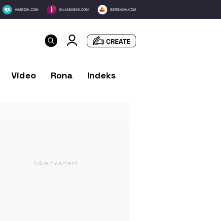
HIMEDIK.COM
IKLANDISINI.COM
SERBADA.COM
Video
Rona
Indeks