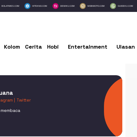
BOLATIMES.COM
HITEKNO.COM
DEWIKU.COM
MOBIMOTO.COM
GUIDEKU.COM
Kolom
Cerita
Hobi
Entertainment
Ulasan
Buana
tagram |
Twitter
r membaca