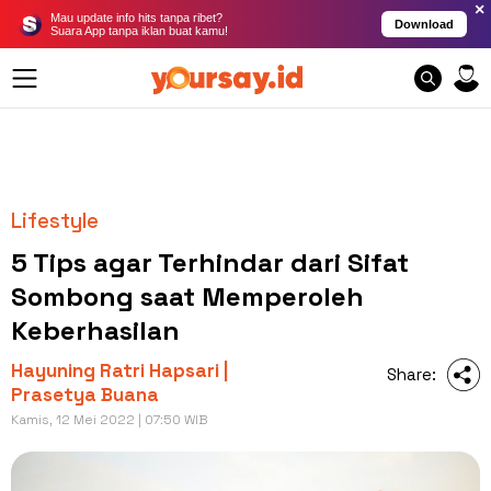
×
Mau update info hits tanpa ribet?
Download
Suara App tanpa iklan buat kamu!
Lifestyle
5 Tips agar Terhindar dari Sifat
Sombong saat Memperoleh
Keberhasilan
Hayuning Ratri Hapsari |
Share:
Prasetya Buana
Kamis, 12 Mei 2022 | 07:50 WIB