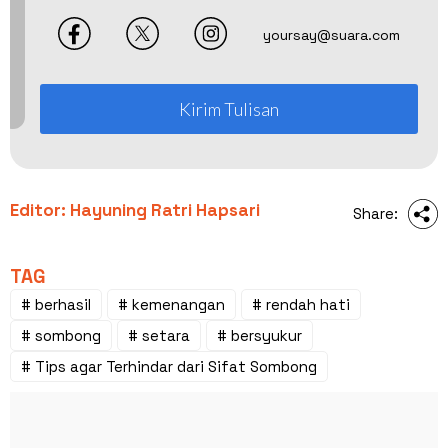
yoursay@suara.com
Kirim Tulisan
Editor: Hayuning Ratri Hapsari
Share:
TAG
# berhasil
# kemenangan
# rendah hati
# sombong
# setara
# bersyukur
# Tips agar Terhindar dari Sifat Sombong