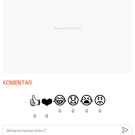
KOMENTAR
😂
😧
😭
😡
👍
❤️
0
0
0
0
0
0