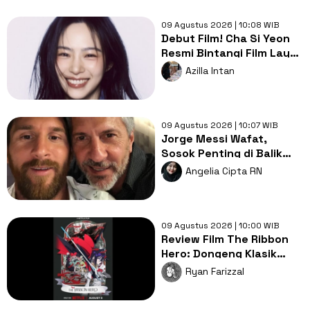
09 Agustus 2026 | 10:08 WIB
Debut Film! Cha Si Yeon
Resmi Bintangi Film Layar
Lebar The Pinnacle
Azilla Intan
09 Agustus 2026 | 10:07 WIB
Jorge Messi Wafat,
Sosok Penting di Balik
Karier Lionel Messi
Angelia Cipta RN
09 Agustus 2026 | 10:00 WIB
Review Film The Ribbon
Hero: Dongeng Klasik
Tezuka dalam Balutan
Ryan Farizzal
Modernitas