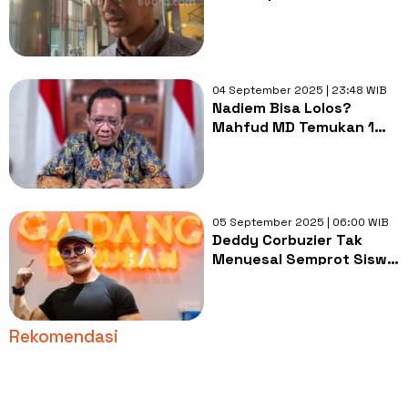
Siap Susul Kejagung
dalam Kasus Google
Cloud?
04 September 2025 | 23:48 WIB
Nadiem Bisa Lolos?
Mahfud MD Temukan 1
Kesalahan Fatal di
Kasusnya
05 September 2025 | 06:00 WIB
Deddy Corbuzier Tak
Menyesal Semprot Siswa
yang Keluhkan MBG, tapi
Tobat setelah Jadi
Stafsus
Rekomendasi