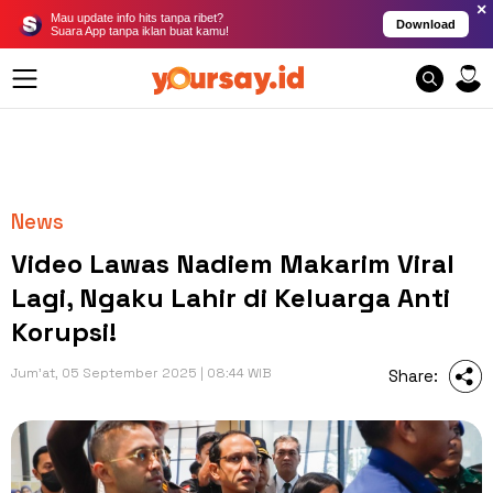
×
Mau update info hits tanpa ribet?
Download
Suara App tanpa iklan buat kamu!
News
Video Lawas Nadiem Makarim Viral
Lagi, Ngaku Lahir di Keluarga Anti
Korupsi!
Jum'at, 05 September 2025 | 08:44 WIB
Share: