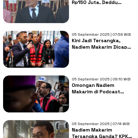
Rp150 Juta, Deddy
Corbuzier Membantah
dan Ungkap Kerugian
05 September 2025 | 07:58 WIB
Kini Jadi Tersangka,
Nadiem Makarim Dicap
Sebagai Menteri
Pendidikan Paling Buruk
Sepanjang Sejarah
05 September 2025 | 08:10 WIB
Omongan Nadiem
Makarim di Podcast
Deddy Corbuzier Viral
Lagi: Saya Lahir di
Keluarga Antikorupsi
05 September 2025 | 07:14 WIB
Nadiem Makarim
Tersangka Ganda? KPK