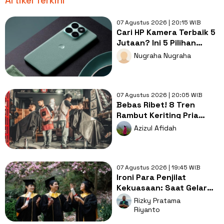
Artikel Terkini
07 Agustus 2026 | 20:15 WIB
Cari HP Kamera Terbaik 5
Jutaan? Ini 5 Pilihan
dengan Foto Paling Tajam
Nugraha Nugraha
07 Agustus 2026 | 20:05 WIB
Bebas Ribet! 8 Tren
Rambut Keriting Pria
untuk Wajah Kotak yang
Azizul Afidah
Gampang Ditata
07 Agustus 2026 | 19:45 WIB
Ironi Para Penjilat
Kekuasaan: Saat Gelar
Akademis Kalah oleh
Rizky Pratama
Mental ABS
Riyanto