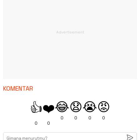
KOMENTAR
😂
😧
😭
😡
👍
❤️
0
0
0
0
0
0