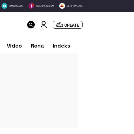
HIMEDIK.COM
IKLANDISINI.COM
SERBADA.COM
Video
Rona
Indeks