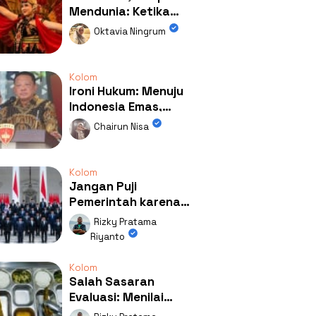
Mendunia: Ketika
Kolaborasi
Oktavia Ningrum
Mengubah Wajah
Kemiren
Kolom
Ironi Hukum: Menuju
Indonesia Emas,
Ternyata Emasnya
Chairun Nisa
Ada di Rumah Febrie!
Kolom
Jangan Puji
Pemerintah karena
Kerja: Mengapa
Rizky Pratama
Publik Begitu Mudah
Riyanto
Terpesona?
Kolom
Salah Sasaran
Evaluasi: Menilai
Program MBG Lewat