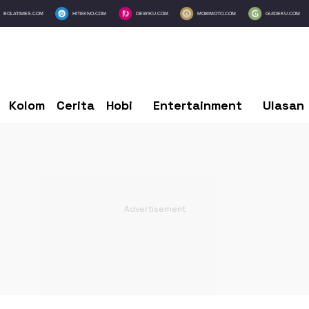
BOLATIMES.COM
HITEKNO.COM
DEWIKU.COM
MOBIMOTO.COM
GUIDEKU.COM
Kolom
Cerita
Hobi
Entertainment
Ulasan