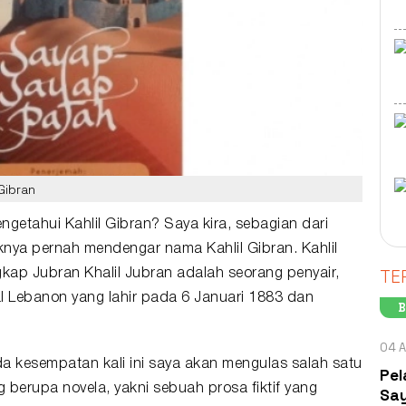
Gibran
mengetahui
Kahlil Gibran
? Saya kira, sebagian dari
knya pernah mendengar nama Kahlil Gibran. Kahlil
TE
gkap Jubran Khalil Jubran adalah seorang penyair,
l Lebanon yang lahir pada 6 Januari 1883 dan
B
04 A
da kesempatan kali ini saya akan mengulas salah satu
Pel
ang berupa
novela
, yakni sebuah prosa fiktif yang
Say