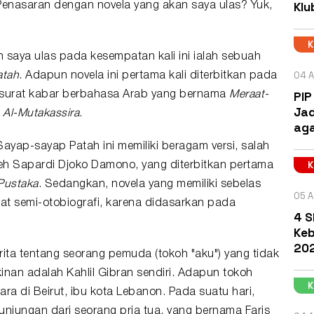
Klu
Penasaran dengan novela yang akan saya ulas? Yuk,
n saya ulas pada kesempatan kali ini ialah sebuah
04 A
atah
. Adapun novela ini pertama kali diterbitkan pada
PIP
h surat kabar berbahasa Arab yang bernama
Meraat-
Jad
a Al-Mutakassira
.
aga
Sayap-sayap Patah ini memiliki beragam versi, salah
leh Sapardi Djoko Damono, yang diterbitkan pertama
Pustaka
. Sedangkan, novela yang memiliki sebelas
05 A
fat semi-otobiografi, karena didasarkan pada
4 S
Keb
202
rita tentang seorang pemuda (tokoh "aku") yang tidak
nan adalah Kahlil Gibran sendiri. Adapun tokoh
ra di Beirut, ibu kota Lebanon. Pada suatu hari,
njungan dari seorang pria tua, yang bernama Faris