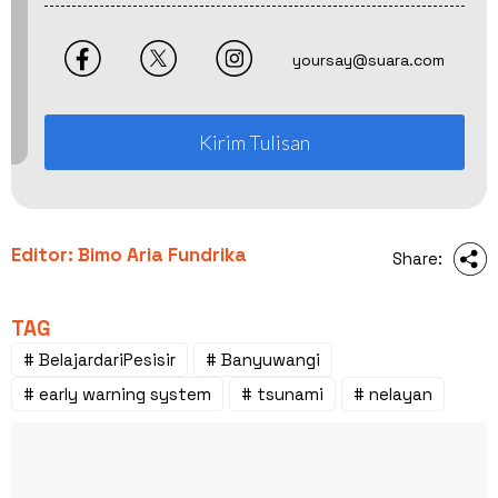
yoursay@suara.com
Kirim Tulisan
Editor: Bimo Aria Fundrika
Share:
TAG
# BelajardariPesisir
# Banyuwangi
# early warning system
# tsunami
# nelayan