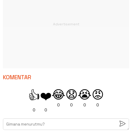
KOMENTAR
😂
😧
😭
😡
👍
❤️
0
0
0
0
0
0