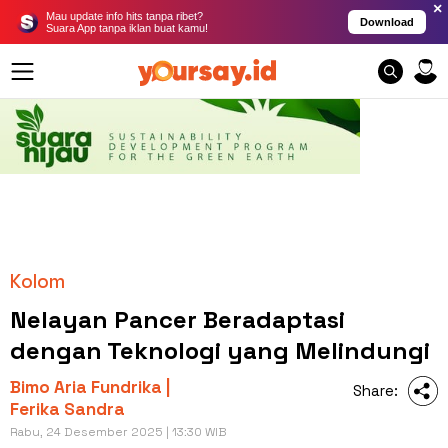
×
Mau update info hits tanpa ribet?
Download
Suara App tanpa iklan buat kamu!
Kolom
Nelayan Pancer Beradaptasi
dengan Teknologi yang Melindungi
Bimo Aria Fundrika |
Share:
Ferika Sandra
Rabu, 24 Desember 2025 | 13:30 WIB