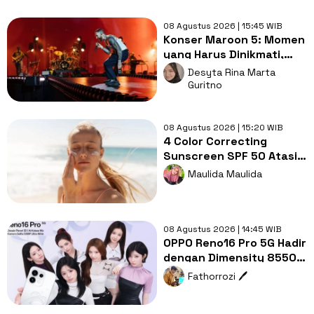
08 Agustus 2026 | 15:45 WIB
Konser Maroon 5: Momen
yang Harus Dinikmati,
Jangan Cuma Direkam!
Desyta Rina Marta
Guritno
08 Agustus 2026 | 15:20 WIB
4 Color Correcting
Sunscreen SPF 50 Atasi
Redness & Dark Spot
Maulida Maulida
saat Outdoor!
08 Agustus 2026 | 14:45 WIB
OPPO Reno16 Pro 5G Hadir
dengan Dimensity 8550
SUPER, Seberapa
Fathorrozi 🖊️
Menarik?