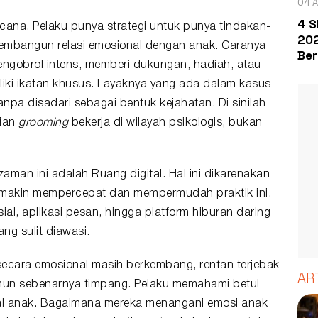
04 A
4 S
ncana. Pelaku punya strategi untuk punya tindakan-
202
embangun relasi emosional dengan anak. Caranya
Ber
ngobrol intens, memberi dukungan, hadiah, atau
liki ikatan khusus. Layaknya yang ada dalam kasus
tanpa disadari sebagai bentuk kejahatan. Di sinilah
dian
grooming
bekerja di wilayah psikologis, bukan
man ini adalah Ruang digital. Hal ini dikarenakan
emakin mempercepat dan mempermudah praktik ini.
ial, aplikasi pesan, hingga platform hiburan daring
ng sulit diawasi.
secara emosional masih berkembang, rentan terjebak
AR
mun sebenarnya timpang. Pelaku memahami betul
l anak. Bagaimana mereka menangani emosi anak