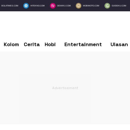
BOLATIMES.COM
HITEKNO.COM
DEWIKU.COM
MOBIMOTO.COM
GUIDEKU.COM
Kolom
Cerita
Hobi
Entertainment
Ulasan