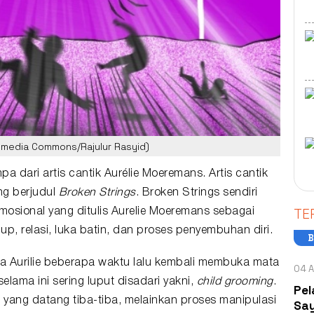
kimedia Commons/Rajulur Rasyid)
 dari artis cantik Aurélie Moeremans. Artis cantik
ang berjudul
Broken Strings
. Broken Strings sendiri
TE
mosional yang ditulis
Aurelie Moeremans
sebagai
p, relasi, luka batin, dan proses penyembuhan diri.
B
pa Aurilie beberapa waktu lalu kembali membuka mata
04 A
elama ini sering luput disadari yakni,
child grooming
.
Pel
yang datang tiba-tiba, melainkan proses manipulasi
Say