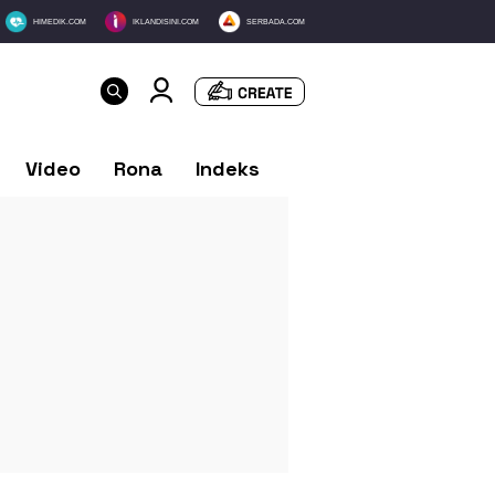
HIMEDIK.COM
IKLANDISINI.COM
SERBADA.COM
Video
Rona
Indeks