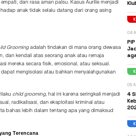
Klu
 empati, dan rasa aman palsu. Kasus Aurilie menjadi
adap anak tidak selalu datang dari orang asing
04 A
PIP
Jad
hild Grooming
adalah tindakan di mana orang dewasa
aga
 dan kendali atas seorang anak atau remaja
i mereka secara fisik, emosional, atau seksual.
ga dapat mengisolasi atau bahkan menyalahgunakan
05 A
4 S
rilaku
child grooming,
hal ini karena seringkali menjadi
Keb
ual, radikalisasi, dan eksploitasi kriminal atau
202
ita bahas lebih dalam tentang apa yang dimaksud
 yang Terencana