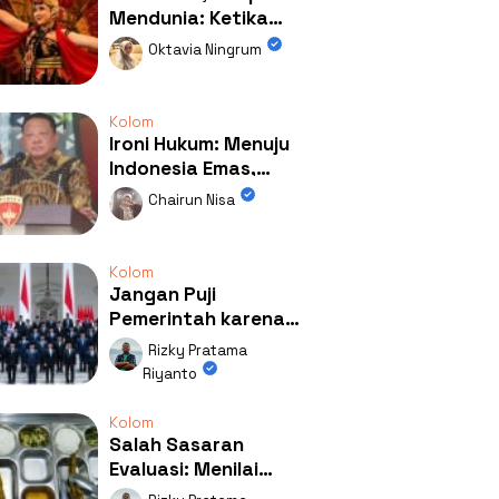
Mendunia: Ketika
Kolaborasi
Oktavia Ningrum
Mengubah Wajah
Kemiren
Kolom
Ironi Hukum: Menuju
Indonesia Emas,
Ternyata Emasnya
Chairun Nisa
Ada di Rumah Febrie!
Kolom
Jangan Puji
Pemerintah karena
Kerja: Mengapa
Rizky Pratama
Publik Begitu Mudah
Riyanto
Terpesona?
Kolom
Salah Sasaran
Evaluasi: Menilai
Program MBG Lewat