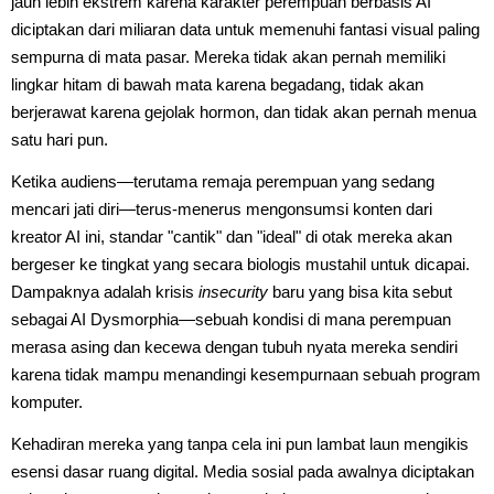
jauh lebih ekstrem karena karakter perempuan berbasis AI
diciptakan dari miliaran data untuk memenuhi fantasi visual paling
sempurna di mata pasar. Mereka tidak akan pernah memiliki
lingkar hitam di bawah mata karena begadang, tidak akan
berjerawat karena gejolak hormon, dan tidak akan pernah menua
satu hari pun.
Ketika audiens—terutama remaja perempuan yang sedang
mencari jati diri—terus-menerus mengonsumsi konten dari
kreator AI ini, standar "cantik" dan "ideal" di otak mereka akan
bergeser ke tingkat yang secara biologis mustahil untuk dicapai.
Dampaknya adalah krisis
insecurity
baru yang bisa kita sebut
sebagai AI Dysmorphia—sebuah kondisi di mana perempuan
merasa asing dan kecewa dengan tubuh nyata mereka sendiri
karena tidak mampu menandingi kesempurnaan sebuah program
komputer.
Kehadiran mereka yang tanpa cela ini pun lambat laun mengikis
esensi dasar ruang digital. Media sosial pada awalnya diciptakan