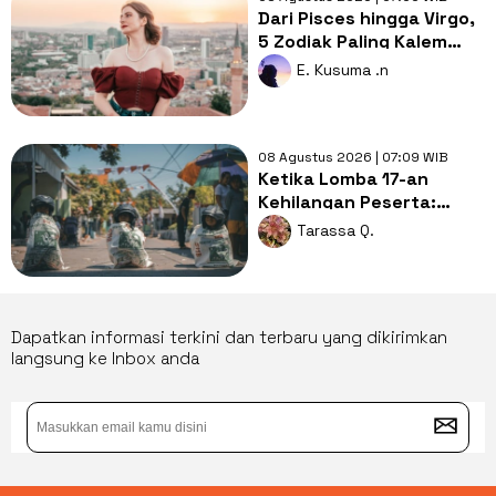
Dari Pisces hingga Virgo,
5 Zodiak Paling Kalem
tapi Penuh Makna di Balik
E. Kusuma .n
Sikapnya
08 Agustus 2026 | 07:09 WIB
Ketika Lomba 17-an
Kehilangan Peserta:
Apakah Indonesia Sedang
Tarassa Q.
Memasuki Era Krisis
Anak?
Dapatkan informasi terkini dan terbaru yang dikirimkan
langsung ke Inbox anda