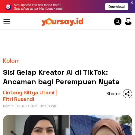
×
Mau update info hits tanpa ribet?
Download
Suara App tanpa iklan buat kamu!
Kolom
Sisi Gelap Kreator AI di TikTok:
Ancaman bagi Perempuan Nyata
Lintang Siltya Utami |
Share:
Fitri Rusandi
Kamis, 09 Juli 2026 | 15:00 WIB