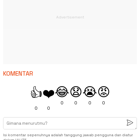
KOMENTAR
😂
😧
😭
😡
👍
❤️
0
0
0
0
0
0
Isi komentar sepenuhnya adalah tanggung jawab pengguna dan diatur
dalam UU ITE