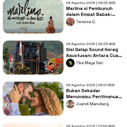
08 Agustus 2026 | 09:05 WIB
Marlina si Pembunuh
dalam Empat Babak:
Perlawanan Perempuan
Tarassa Q.
di Tengah Sunyinya
Sumba
08 Agustus 2026 | 08:25 WIB
Sisi Gelap Sound Horeg
Agustusan: Antara Cuan
Gacor dan Panci yang
Tika Maya Sari
Ikut Bergetar
08 Agustus 2026 | 08:01 WIB
Bukan Sekadar
Menunggu: Pentingnya
Doa dan Usaha Nyata
Juandi Manullang
dalam Menjemput Jodoh
08 Agustus 2026 | 07:50 WIB