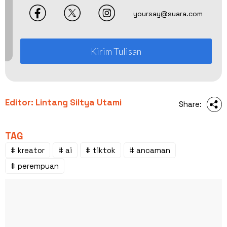
yoursay@suara.com
Kirim Tulisan
Editor: Lintang Siltya Utami
Share:
TAG
# kreator
# ai
# tiktok
# ancaman
# perempuan