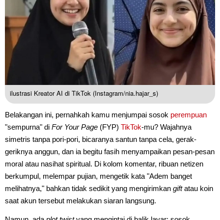
ilustrasi Kreator AI di TikTok (Instagram/nia.hajar_s)
Belakangan ini, pernahkah kamu menjumpai sosok
perempuan
"sempurna" di
For Your Page
(FYP)
TikTok
-mu? Wajahnya
simetris tanpa pori-pori, bicaranya santun tanpa cela, gerak-
geriknya anggun, dan ia begitu fasih menyampaikan pesan-pesan
moral atau nasihat spiritual. Di kolom komentar, ribuan netizen
berkumpul, melempar pujian, mengetik kata "Adem banget
melihatnya," bahkan tidak sedikit yang mengirimkan
gift
atau koin
saat akun tersebut melakukan siaran langsung.
Namun, ada
plot twist
yang mengintai di balik layar: sosok