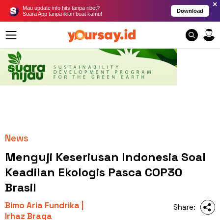
×
Mau update info hits tanpa ribet?
Download
Suara App tanpa iklan buat kamu!
News
Menguji Keseriusan Indonesia Soal
Keadilan Ekologis Pasca COP30
Brasil
Bimo Aria Fundrika |
Share:
Irhaz Braga