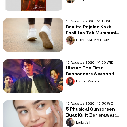
10 Agustus 2026 | 14:15 WIB
Realita Pejalan Kaki:
Fasilitas Tak Mumpuni
hingga Stigma Miring
Rizky Melinda Sari
Orang Lain
10 Agustus 2026 | 14:00 WIB
Ulasan The First
Responders Season 1:
Kerja Sama Polisi dan
Ukhro Wiyah
Damkar di Tengah Situasi
Darurat
10 Agustus 2026 | 13:50 WIB
5 Physical Sunscreen
Buat Kulit Berjerawat:
Non-Comedogenic dan
Laily Alfi
Bebas Gerah