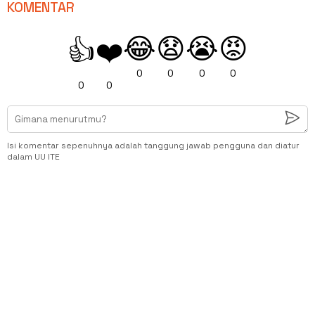
KOMENTAR
😂
😧
😭
😡
👍
❤️
0
0
0
0
0
0
Isi komentar sepenuhnya adalah tanggung jawab pengguna dan diatur
dalam UU ITE