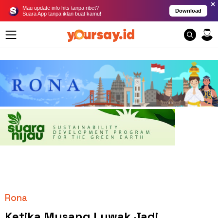
×
Mau update info hits tanpa ribet?
Download
Suara App tanpa iklan buat kamu!
Rona
Ketika Musang Luwak Jadi