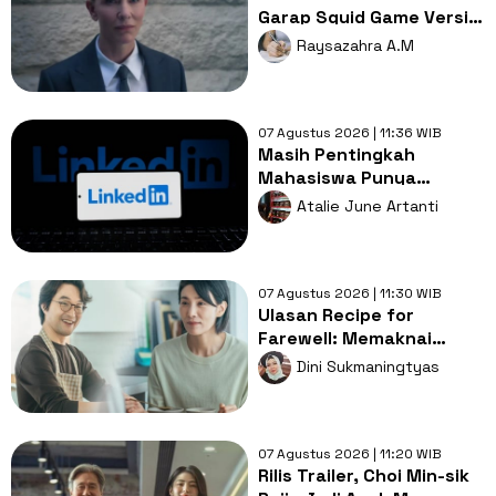
Garap Squid Game Versi
Amerika, Apa Alasannya?
Raysazahra A.M
07 Agustus 2026 | 11:36 WIB
Masih Pentingkah
Mahasiswa Punya
LinkedIn di Era AI?
Atalie June Artanti
07 Agustus 2026 | 11:30 WIB
Ulasan Recipe for
Farewell: Memaknai
Perpisahan Lewat
Dini Sukmaningtyas
Sepiring Masakan
07 Agustus 2026 | 11:20 WIB
Rilis Trailer, Choi Min-sik