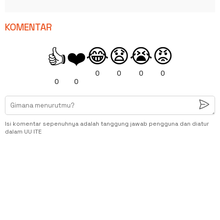
KOMENTAR
😂
😧
😭
😡
👍
❤️
0
0
0
0
0
0
Isi komentar sepenuhnya adalah tanggung jawab pengguna dan diatur
dalam UU ITE