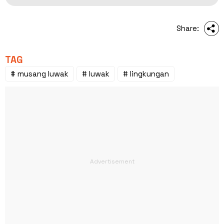
Share:
TAG
# musang luwak
# luwak
# lingkungan