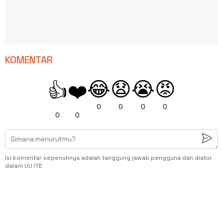
KOMENTAR
😂
😧
😭
😡
👍
❤️
0
0
0
0
0
0
Isi komentar sepenuhnya adalah tanggung jawab pengguna dan diatur
dalam UU ITE