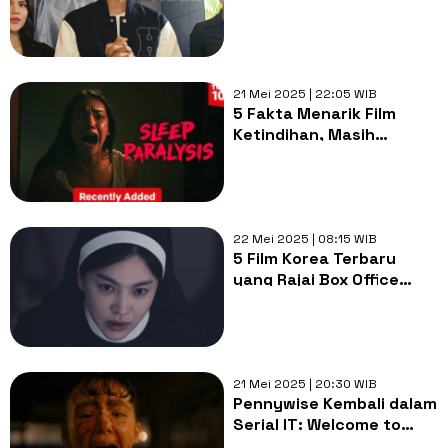
dan 2 Saksi di Sidang
Cerai
21 Mei 2025 | 22:05 WIB
5 Fakta Menarik Film
Ketindihan, Masih
Trending di Netflix
Sepekan Rilis
22 Mei 2025 | 08:15 WIB
5 Film Korea Terbaru
yang Rajai Box Office
2025, Wajib Masuk
Watchlist!
21 Mei 2025 | 20:30 WIB
Pennywise Kembali dalam
Serial IT: Welcome to
Derry, Ungkap Asal-usul