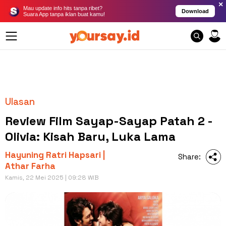
×
Mau update info hits tanpa ribet?
Download
Suara App tanpa iklan buat kamu!
Ulasan
Review Film Sayap-Sayap Patah 2 -
Olivia: Kisah Baru, Luka Lama
Hayuning Ratri Hapsari |
Share:
Athar Farha
Kamis, 22 Mei 2025 | 09:28 WIB