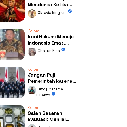
Mendunia: Ketika
Kolaborasi
Oktavia Ningrum
Mengubah Wajah
Kemiren
Kolom
Ironi Hukum: Menuju
Indonesia Emas,
Ternyata Emasnya
Chairun Nisa
Ada di Rumah Febrie!
Kolom
Jangan Puji
Pemerintah karena
Kerja: Mengapa
Rizky Pratama
Publik Begitu Mudah
Riyanto
Terpesona?
Kolom
Salah Sasaran
Evaluasi: Menilai
Program MBG Lewat