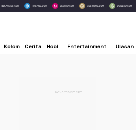
BOLATIMES.COM
HITEKNO.COM
DEWIKU.COM
MOBIMOTO.COM
GUIDEKU.COM
Kolom
Cerita
Hobi
Entertainment
Ulasan