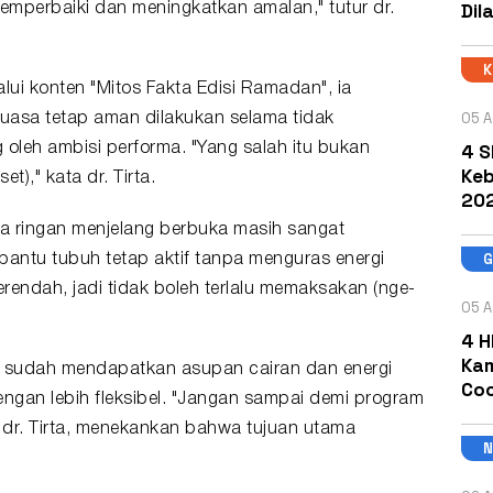
Dil
memperbaiki dan meningkatkan amalan," tutur dr.
alui konten "Mitos Fakta Edisi Ramadan", ia
05 A
uasa tetap aman dilakukan selama tidak
4 S
 oleh ambisi performa. "Yang salah itu bukan
Keb
t)," kata dr. Tirta.
202
ga ringan menjelang berbuka masih sangat
antu tubuh tetap aktif tanpa menguras energi
 terendah, jadi tidak boleh terlalu memaksakan (nge-
05 A
4 H
Kam
h sudah mendapatkan asupan cairan dan energi
Coc
engan lebih fleksibel. "Jangan sampai demi program
s dr. Tirta, menekankan bahwa tujuan utama