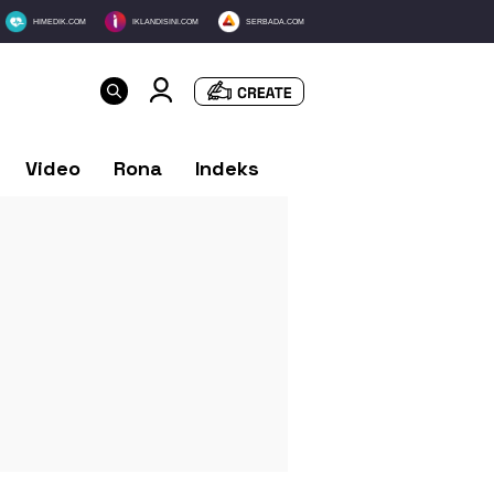
HIMEDIK.COM
IKLANDISINI.COM
SERBADA.COM
Video
Rona
Indeks