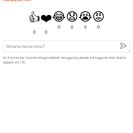
😂
😧
😭
😡
👍
❤️
0
0
0
0
0
0
Isi komentar sepenuhnya adalah tanggung jawab pengguna dan diatur
dalam UU ITE