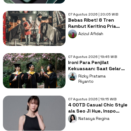
07 Agustus 2026 | 20:05 WIB
Bebas Ribet! 8 Tren
Rambut Keriting Pria
untuk Wajah Kotak yang
Azizul Afidah
Gampang Ditata
07 Agustus 2026 | 19:45 WIB
Ironi Para Penjilat
Kekuasaan: Saat Gelar
Akademis Kalah oleh
Rizky Pratama
Mental ABS
Riyanto
07 Agustus 2026 | 19:15 WIB
4 OOTD Casual Chic Style
ala Seo Ji Hye, Inspo
Gaya Ngampus Sampai
Natasya Regina
Ngantor!