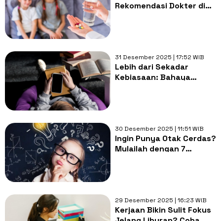
Rekomendasi Dokter di
Apotek, Harga Mulai Rp15
Ribuan
31 Desember 2025 | 17:52 WIB
Lebih dari Sekadar
Kebiasaan: Bahaya
Kecanduan Scrolling bagi
Kesehatan Mental
Remaja
30 Desember 2025 | 11:51 WIB
Ingin Punya Otak Cerdas?
Mulailah dengan 7
Kebiasaan Sederhana Ini
29 Desember 2025 | 16:23 WIB
Kerjaan Bikin Sulit Fokus
Jelang Liburan? Coba