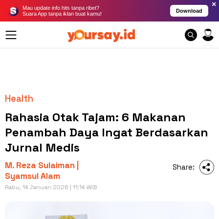
×
Mau update info hits tanpa ribet?
Download
Suara App tanpa iklan buat kamu!
Health
Rahasia Otak Tajam: 6 Makanan
Penambah Daya Ingat Berdasarkan
Jurnal Medis
M. Reza Sulaiman |
Share:
Syamsul Alam
Rabu, 14 Januari 2026 | 11:14 WIB