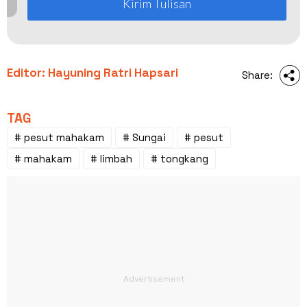
Kirim Tulisan
Editor: Hayuning Ratri Hapsari
Share:
TAG
# pesut mahakam
# Sungai
# pesut
# mahakam
# limbah
# tongkang