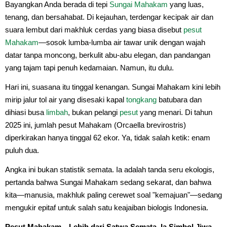
Bayangkan Anda berada di tepi
Sungai
Mahakam
yang luas,
tenang, dan bersahabat. Di kejauhan, terdengar kecipak air dan
suara lembut dari makhluk cerdas yang biasa disebut
pesut
Mahakam
—sosok lumba-lumba air tawar unik dengan wajah
datar tanpa moncong, berkulit abu-abu elegan, dan pandangan
yang tajam tapi penuh kedamaian. Namun, itu dulu.
Hari ini, suasana itu tinggal kenangan. Sungai Mahakam kini lebih
mirip jalur tol air yang disesaki kapal
tongkang
batubara dan
dihiasi busa
limbah
, bukan pelangi
pesut
yang menari. Di tahun
2025 ini, jumlah pesut Mahakam (Orcaella brevirostris)
diperkirakan hanya tinggal 62 ekor. Ya, tidak salah ketik: enam
puluh dua.
Angka ini bukan statistik semata. Ia adalah tanda seru ekologis,
pertanda bahwa Sungai Mahakam sedang sekarat, dan bahwa
kita—manusia, makhluk paling cerewet soal "kemajuan"—sedang
mengukir epitaf untuk salah satu keajaiban biologis Indonesia.
Pesut Mahakam—Lebih dari Satwa Semata, Ia Simbol Jiwa