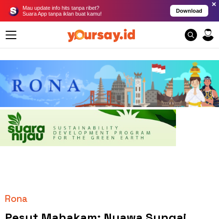
×
Mau update info hits tanpa ribet?
Download
Suara App tanpa iklan buat kamu!
Rona
Pesut Mahakam: Nyawa Sungai