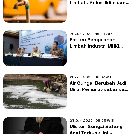
Limbah, Solusi Iklim yang
Tersembunyi dari
Jantung Kota
26 Juni 2025 | 16:46 WIB
Emiten Pengolahan
Limbah Industri MHKI
Tebar Dividen Rp 2,15 per
Saham
25 Juni 2025 | 16:07 WIB
Air Sungai Berubah Jadi
Biru, Pemprov Jabar Janji
Tindak Tegas Pencemar
Citarum
23 Juni 2025 | 08:05 WIB
Misteri Sungai Batang
Anai Terkuak: Ini