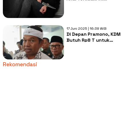
Kronologi Pembunuhan
Sadis dan Mutilasi yang
Menggemparkan!
17 Juni 2025 | 16:38 WIB
Di Depan Pramono, KDM
Butuh Rp8 T untuk
Bebaskan Permukiman
Pinggir Sungai: Demi
Selamatkan Jakarta
Rekomendasi