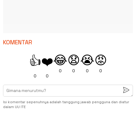
KOMENTAR
😂
😧
😭
😡
👍
❤️
0
0
0
0
0
0
Isi komentar sepenuhnya adalah tanggung jawab pengguna dan diatur
dalam UU ITE