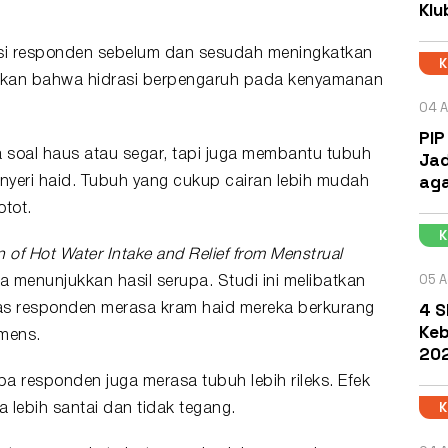
Klu
isi responden sebelum dan sesudah meningkatkan
ukkan bahwa hidrasi berpengaruh pada kenyamanan
04 A
PIP
a soal haus atau segar, tapi juga membantu tubuh
Jad
aga
 nyeri haid. Tubuh yang cukup cairan lebih mudah
otot.
n of Hot Water Intake and Relief from Menstrual
05 A
ga menunjukkan hasil serupa. Studi ini melibatkan
4 S
as responden merasa kram haid mereka berkurang
Keb
 mens.
202
pa responden juga merasa tubuh lebih rileks. Efek
a lebih santai dan tidak tegang.