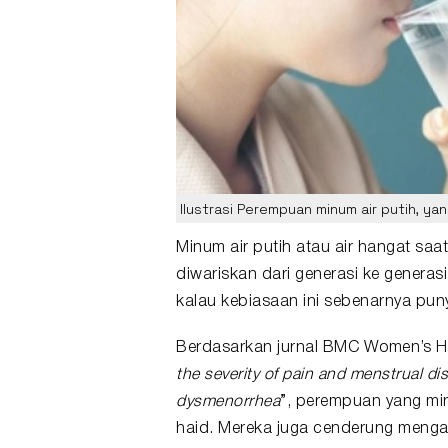
Ilustrasi Perempuan minum air putih, y
Minum
air putih
atau air hangat saa
diwariskan dari generasi ke generas
kalau kebiasaan ini sebenarnya pu
Berdasarkan jurnal BMC Women’s He
the severity of pain and menstrual di
dysmenorrhea
”, perempuan yang min
haid
. Mereka juga cenderung mengala