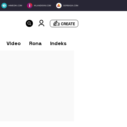
HIMEDIK.COM
IKLANDISINI.COM
SERBADA.COM
Video
Rona
Indeks