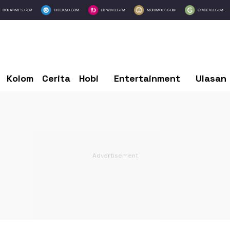
BOLATIMES.COM
HITEKNO.COM
DEWIKU.COM
MOBIMOTO.COM
GUIDEKU.COM
Kolom
Cerita
Hobi
Entertainment
Ulasan