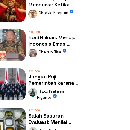
Mendunia: Ketika
Kolaborasi
Oktavia Ningrum
Mengubah Wajah
Kemiren
Kolom
Ironi Hukum: Menuju
Indonesia Emas,
Ternyata Emasnya
Chairun Nisa
Ada di Rumah Febrie!
Kolom
Jangan Puji
Pemerintah karena
Kerja: Mengapa
Rizky Pratama
Publik Begitu Mudah
Riyanto
Terpesona?
Kolom
Salah Sasaran
Evaluasi: Menilai
Program MBG Lewat