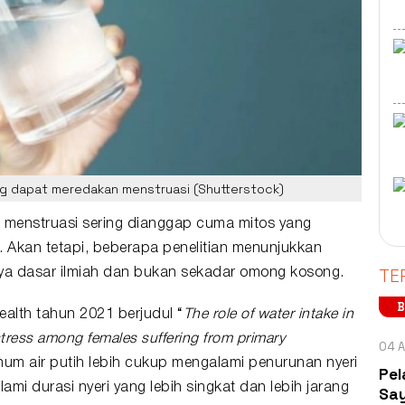
ang dapat meredakan menstruasi (Shutterstock)
t
menstruasi
sering dianggap cuma
mitos
yang
i. Akan tetapi, beberapa penelitian menunjukkan
TE
nya dasar ilmiah dan bukan sekadar omong kosong.
B
alth tahun 2021 berjudul “
The role of water intake in
stress among females suffering from primary
04 A
um air putih lebih cukup mengalami penurunan nyeri
Pel
mi durasi nyeri yang lebih singkat dan lebih jarang
Say