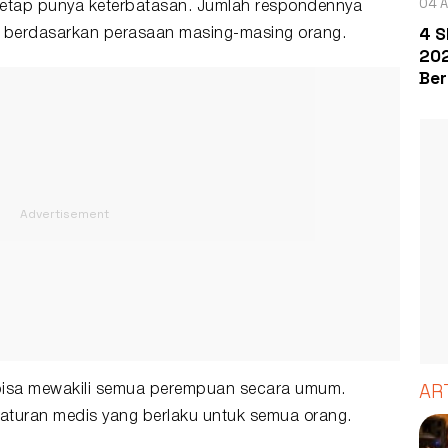
04 A
ni tetap punya keterbatasan. Jumlah respondennya
4 S
i berdasarkan perasaan masing-masing orang.
202
Ber
AR
dak bisa mewakili semua perempuan secara umum.
n aturan medis yang berlaku untuk semua orang.