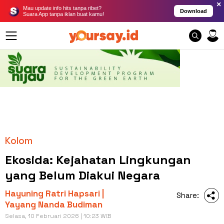
×
Mau update info hits tanpa ribet?
Download
Suara App tanpa iklan buat kamu!
Kolom
Ekosida: Kejahatan Lingkungan
yang Belum Diakui Negara
Hayuning Ratri Hapsari |
Share:
Yayang Nanda Budiman
Selasa, 10 Februari 2026 | 10:23 WIB