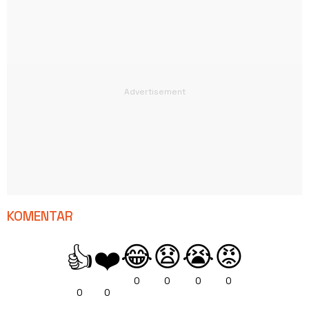
KOMENTAR
😂
😧
😭
😡
👍
❤️
0
0
0
0
0
0