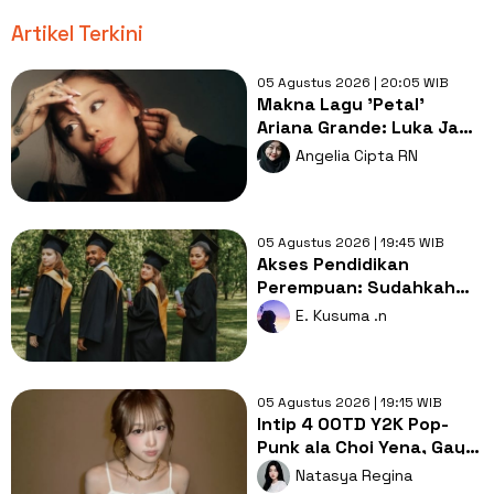
Artikel Terkini
05 Agustus 2026 | 20:05 WIB
Makna Lagu 'Petal'
Ariana Grande: Luka Jadi
Bahan Bakar untuk
Angelia Cipta RN
Tumbuh
05 Agustus 2026 | 19:45 WIB
Akses Pendidikan
Perempuan: Sudahkah
Merdeka Belajar Benar-
E. Kusuma .n
benar Setara?
05 Agustus 2026 | 19:15 WIB
Intip 4 OOTD Y2K Pop-
Punk ala Choi Yena, Gaya
Lebih Cute dan Rebel!
Natasya Regina