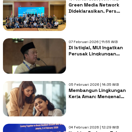
Green Media Network
Dideklarasikan, Pers
Bersatu untuk Isu
Lingkungan
07 Februari 2026 | 11:55 WIB
Di Istiqlal, MUI Ingatkan
Perusak Lingkungan
Adalah Kejahatan Besar
di Mata Al-Qur'an
05 Februari 2026 | 14:35 WIB
Membangun Lingkungan
Kerja Aman: Mengenal
Prinsip Look, Listen, Link
dalam Psychological First
Aids
04 Februari 2026 | 12:29 WIB