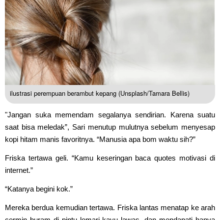
ilustrasi perempuan berambut kepang (Unsplash/Tamara Bellis)
"Jangan suka memendam segalanya sendirian. Karena suatu
saat bisa meledak”, Sari menutup mulutnya sebelum menyesap
kopi hitam manis favoritnya. “Manusia apa bom waktu sih?”
Friska tertawa geli. “Kamu keseringan baca quotes motivasi di
internet.”
“Katanya begini kok.”
Mereka berdua kemudian tertawa. Friska lantas menatap ke arah
cermin buram di pintu lemari kayu lawas, dan mendapati hanya