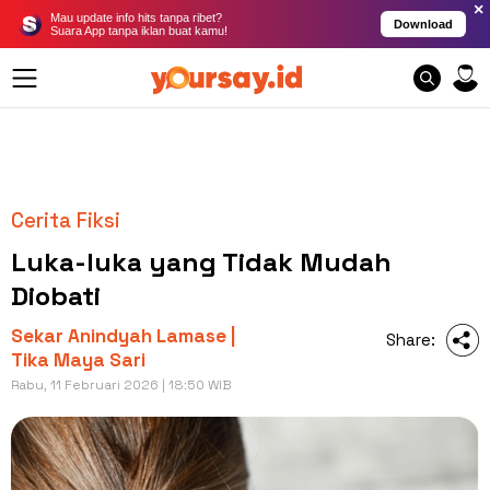
×
Mau update info hits tanpa ribet?
Download
Suara App tanpa iklan buat kamu!
Cerita Fiksi
Luka-luka yang Tidak Mudah
Diobati
Sekar Anindyah Lamase |
Share:
Tika Maya Sari
Rabu, 11 Februari 2026 | 18:50 WIB