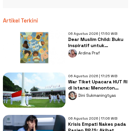
Artikel Terkini
06 Agustus 2026 | 17:50 WIB
Dear Muslim Child: Buku
Inspiratif untuk
Tumbuhkan Percaya Diri
Ardina Praf
Anak Muslim
06 Agustus 2026 | 17:25 WIB
War Tiket Upacara HUT RI
di Istana: Menonton
Pesta di Tengah Jeritan
Dini Sukmaningtyas
Rakyat
06 Agustus 2026 | 17:06 WIB
Krisis Empati Nakes pada
Pasien BPJS: Akibat