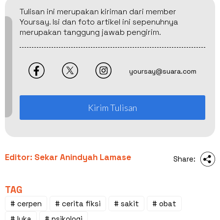
Tulisan ini merupakan kiriman dari member
Yoursay. Isi dan foto artikel ini sepenuhnya
merupakan tanggung jawab pengirim.
yoursay@suara.com
Kirim Tulisan
Editor: Sekar Anindyah Lamase
Share:
TAG
# cerpen
# cerita fiksi
# sakit
# obat
# luka
# psikologi