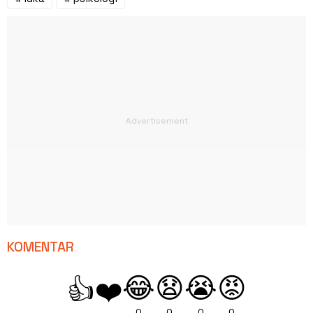
KOMENTAR
😂
😧
😭
😡
👍
❤️
0
0
0
0