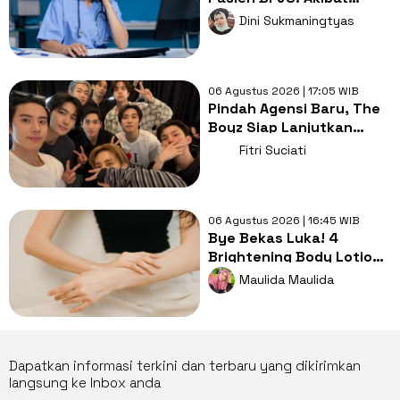
'Burnout' atau
Dini Sukmaningtyas
Bobroknya Sistem
Kesehatan?
06 Agustus 2026 | 17:05 WIB
Pindah Agensi Baru, The
Boyz Siap Lanjutkan
Aktivitas Grup dengan 9
Fitri Suciati
Member
06 Agustus 2026 | 16:45 WIB
Bye Bekas Luka! 4
Brightening Body Lotion
Ini Bikin Kulit Cerah dan
Maulida Maulida
Lembap
Dapatkan informasi terkini dan terbaru yang dikirimkan
langsung ke Inbox anda