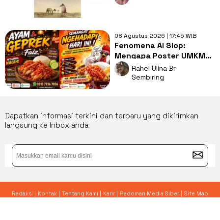
Perubahan
08 Agustus 2026 | 17:45 WIB
Fenomena AI Slop:
Mengapa Poster UMKM
Makin Seragam dan Bikin
Rahel Ulina Br
Kita Bosan?
Sembiring
Dapatkan informasi terkini dan terbaru yang dikirimkan
langsung ke Inbox anda
Redaksi |
Kontak |
Tentang Kami |
Karir |
Pedoman Media Siber |
Site Map
© 2026 Yoursay.id - All Rights Reserved.