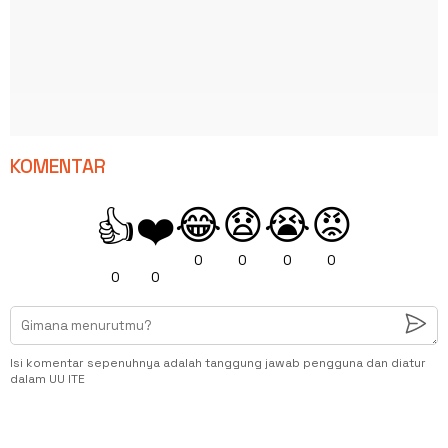
KOMENTAR
😂
😧
😭
😡
👍
❤️
0
0
0
0
0
0
Isi komentar sepenuhnya adalah tanggung jawab pengguna dan diatur
dalam UU ITE