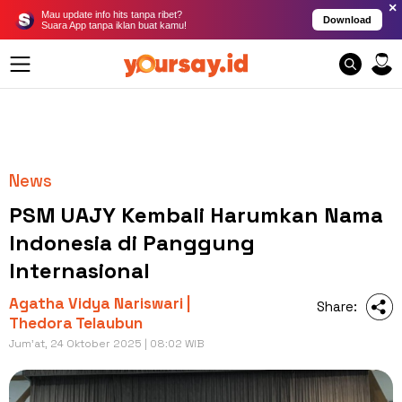
×
Mau update info hits tanpa ribet?
Download
Suara App tanpa iklan buat kamu!
News
PSM UAJY Kembali Harumkan Nama
Indonesia di Panggung
Internasional
Agatha Vidya Nariswari |
Share:
Thedora Telaubun
Jum'at, 24 Oktober 2025 | 08:02 WIB