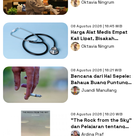
Kesehatan, Tetap Lebih
Oktavia Ningrum
Melelahkan Jadi Pasien
08 Agustus 2026 | 18:45 WIB
Harga Alat Medis Empat
Kali Lipat, Bisakah
Layanan Kesehatan
Oktavia Ningrum
Tetap Murah?
08 Agustus 2026 | 18:21 WIB
Bencana dari Hal Sepele:
Bahaya Buang Puntung
Rokok Sembarangan di
Juandi Manullang
Musim Kemarau
08 Agustus 2026 | 18:20 WIB
"The Rock from the Sky"
dan Pelajaran tentang
Berani Menghadapi
Ardina Praf