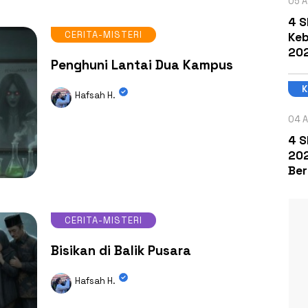
05 A
4 S
CERITA-MISTERI
Keb
202
Penghuni Lantai Dua Kampus
Hafsah H.
04 A
4 S
202
Ber
CERITA-MISTERI
Bisikan di Balik Pusara
Hafsah H.