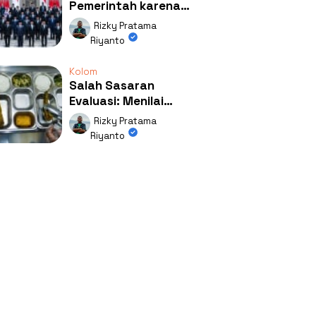
Pemerintah karena
Kerja: Mengapa
Rizky Pratama
Publik Begitu Mudah
Riyanto
Terpesona?
Kolom
Salah Sasaran
Evaluasi: Menilai
Program MBG Lewat
Rizky Pratama
Respons Anak Itu
Riyanto
Absurd