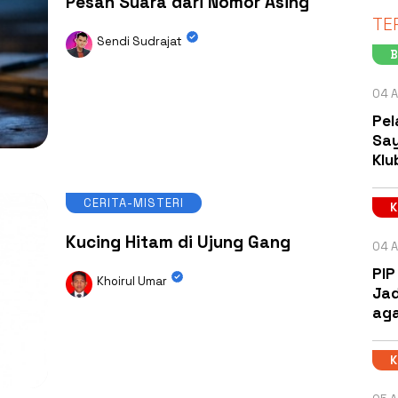
Pesan Suara dari Nomor Asing
TE
Sendi Sudrajat
B
04 A
Pel
Say
Klu
CERITA-MISTERI
Kucing Hitam di Ujung Gang
04 A
PIP
Khoirul Umar
Jad
aga