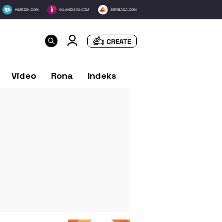
HIMEDIK.COM
IKLANDISINI.COM
SERBADA.COM
Video
Rona
Indeks