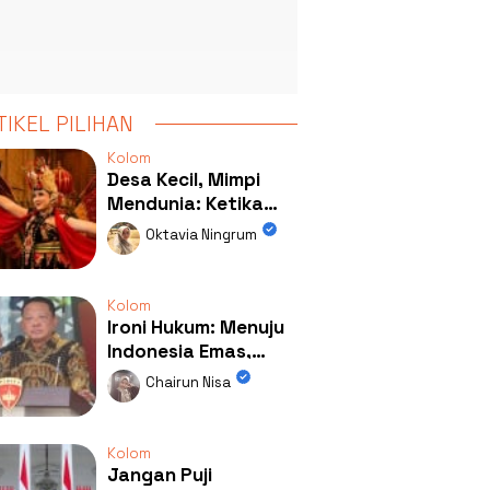
TIKEL PILIHAN
Kolom
Desa Kecil, Mimpi
Mendunia: Ketika
Kolaborasi
Oktavia Ningrum
Mengubah Wajah
Kemiren
Kolom
Ironi Hukum: Menuju
Indonesia Emas,
Ternyata Emasnya
Chairun Nisa
Ada di Rumah Febrie!
Kolom
Jangan Puji