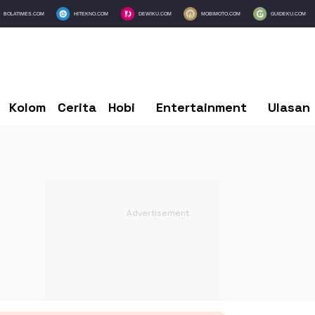
BOLATIMES.COM
HITEKNO.COM
DEWIKU.COM
MOBIMOTO.COM
GUIDEKU.COM
Kolom
Cerita
Hobi
Entertainment
Ulasan