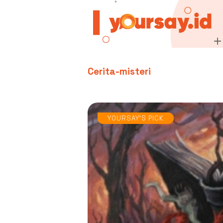
Cerita-misteri
YOURSAY'S PICK