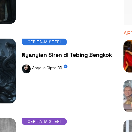
AR
CERITA-MISTERI
Nyanyian Siren di Tebing Bengkok
Angelia Cipta RN
CERITA-MISTERI