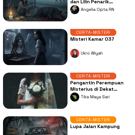
dan Lilin Penarik
Kekayaan
Angelia Cipta RN
CERITA-MISTERI
Misteri Kamar 037
Ukro Wiyah
CERITA-MISTERI
Pengantin Perempuan
Misterius di Dekat
Bangunan Gereja
Tika Maya Sari
CERITA-MISTERI
Lupa Jalan Kampung