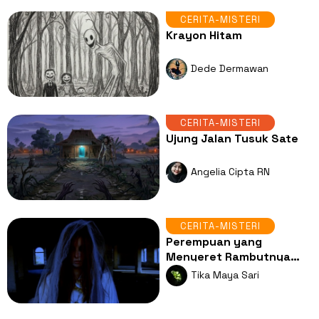
CERITA-MISTERI
Krayon Hitam
Dede Dermawan
CERITA-MISTERI
Ujung Jalan Tusuk Sate
Angelia Cipta RN
CERITA-MISTERI
Perempuan yang
Menyeret Rambutnya
Tengah Malam di
Tika Maya Sari
Kandang Ayam Lek No