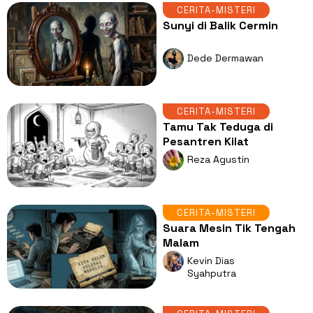
CERITA-MISTERI
Sunyi di Balik Cermin
Dede Dermawan
CERITA-MISTERI
Tamu Tak Teduga di
Pesantren Kilat
Reza Agustin
CERITA-MISTERI
Suara Mesin Tik Tengah
Malam
Kevin Dias
Syahputra