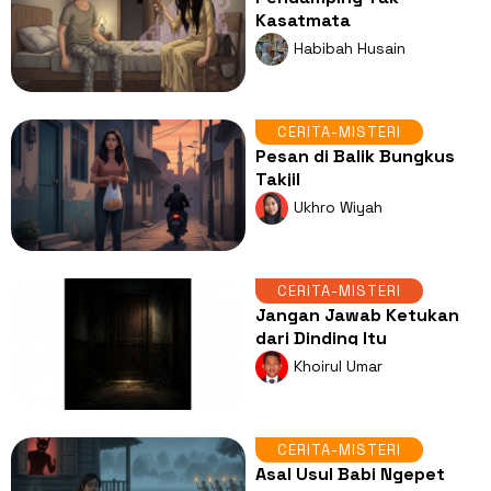
Kasatmata
Habibah Husain
CERITA-MISTERI
Pesan di Balik Bungkus
Takjil
Ukhro Wiyah
CERITA-MISTERI
Jangan Jawab Ketukan
dari Dinding Itu
Khoirul Umar
CERITA-MISTERI
Asal Usul Babi Ngepet