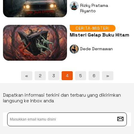
Rizky Pratama
Riyanto
CERITA-MISTERI
Misteri Gelap Buku Hitam
Dede Dermawan
«
2
3
4
5
6
»
Dapatkan informasi terkini dan terbaru yang dikirimkan
langsung ke Inbox anda