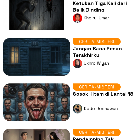
Ketukan Tiga Kali dari
Balik Dinding
Khoirul Umar
CERITA-MISTERI
Jangan Baca Pesan
Terakhirku
Ukhro Wiyah
CERITA-MISTERI
Sosok Hitam di Lantai 18
Dede Dermawan
CERITA-MISTERI
Pendamping Tak