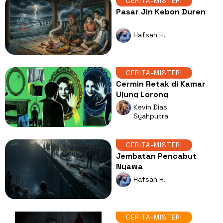
CERITA-MISTERI
Pasar Jin Kebon Duren
Hafsah H.
CERITA-MISTERI
Cermin Retak di Kamar
Ujung Lorong
Kevin Dias
Syahputra
CERITA-MISTERI
Jembatan Pencabut
Nyawa
Hafsah H.
CERITA-MISTERI